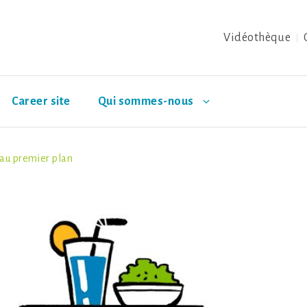
Vidéothèque
Career site
Qui sommes-nous
 au premier plan
orc
Saumon
Événements
Truite