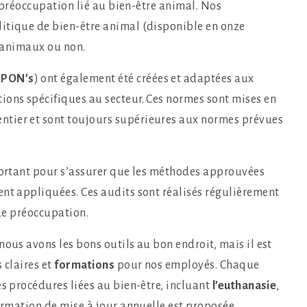
de préoccupation lié au bien-être animal. Nos
itique de bien-être animal (disponible en onze
s animaux ou non.
(PON’s
) ont également été créées et adaptées aux
ions spécifiques au secteur. Ces normes sont mises en
tier et sont toujours supérieures aux normes prévues
portant pour s’assurer que les méthodes approuvées
ent appliquées. Ces audits sont réalisés régulièrement
 de préoccupation.
nous avons les bons outils au bon endroit, mais il est
 claires et
formations
pour nos employés. Chaque
es procédures liées au bien-être, incluant
l’euthanasie
,
formation de mise à jour annuelle est proposée.