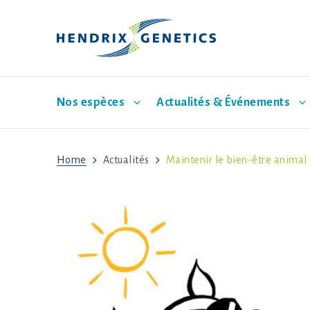
Nos espèces
Actualités & Événements
Home
Actualités
Maintenir le bien-être animal
Poule pondeuse
Actualités
Notre entreprise
Dinde
P
Mission
Vision
Programme de durabilité
Gouvernance d’entreprise